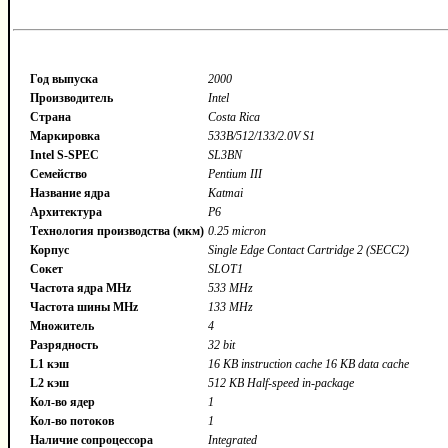
Год выпуска
2000
Производитель
Intel
Страна
Costa Rica
Маркировка
533B/512/133/2.0V S1
Intel S-SPEC
SL3BN
Семейство
Pentium III
Название ядра
Katmai
Архитектура
P6
Технология производства (мкм)
0.25 micron
Корпус
Single Edge Contact Cartridge 2 (SECC2)
Сокет
SLOT1
Частота ядра MHz
533 MHz
Частота шины MHz
133 MHz
Множитель
4
Разрядность
32 bit
L1 кэш
16 KB instruction cache 16 KB data cache
L2 кэш
512 KB Half-speed in-package
Кол-во ядер
1
Кол-во потоков
1
Наличие сопроцессора
Integrated