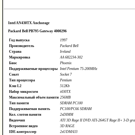
Intel AN430TX Anchorage
Packard Bell PB795
Gateway 4000296
Год выпуска
1997
Производитель
Packard Bell
Страна
Ireland
Маркировка
AA 682234-302
Биос
Phoenix
Поддерживаемые процессоры
Intel Pentium 75-200MHz
Сокет
Socket 7
Тип процессора
Pentium
Кэш L2
512Kb
Набор микросхем
i430TX
Максимальный объем памяти
256MB
Тип памяти
SDRAM PC100
Поддерживаемая память
PC100/PC66 SDRAM
Кол. слотов памяти
2xDIMM
Видеочип
ATI 3D Rage II DVD ATI-264GT Rage II+ 3-D grap
Встроенное видео
3D RAGE
IDE-контроллер
2xUDMA33