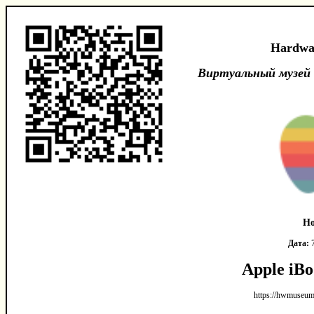
Hardwa
Виртуальный музей
Но
Дата:
7
Apple iB
https://hwmuseum