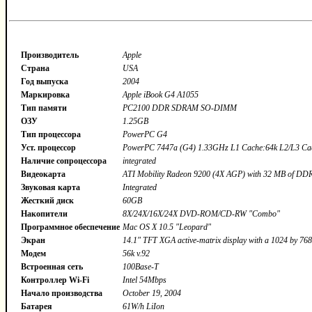
Производитель
Apple
Страна
USA
Год выпуска
2004
Маркировка
Apple iBook G4 A1055
Тип памяти
PC2100 DDR SDRAM SO-DIMM
ОЗУ
1.25GB
Тип процессора
PowerPC G4
Уст. процессор
PowerPC 7447a (G4) 1.33GHz L1 Cache:64k L2/L3 Cach
Наличие сопроцессора
integrated
Видеокарта
ATI Mobility Radeon 9200 (4X AGP) with 32 MB of D
Звуковая карта
Integrated
Жесткий диск
60GB
Накопители
8X/24X/16X/24X DVD-ROM/CD-RW "Combo"
Программное обеспечение
Mac OS X 10.5 "Leopard"
Экран
14.1" TFT XGA active-matrix display with a 1024 by 768 
Модем
56k v.92
Встроенная сеть
100Base-T
Контроллер Wi-Fi
Intel 54Mbps
Начало производства
October 19, 2004
Батарея
61W/h LiIon