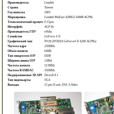
Производитель
Leadtek
Страна
Taiwan
Год выпуска
2003
Маркировка
Leadtek WinFast A280LE 64MB AGP8x
Технологический процесс
0.15µm
Интерфейс
AGP 8x
Производитель ГПУ
nVidia
Семейство
GeForce 4 Ti
Графический чип
NV28 (NVIDIA GeForce4 Ti 4200 AGP8x)
Частота ядра
250MHz
Объем памяти
64Mb
Тип микросхем ОЗУ
DDR
Ширина шины ОЗУ
128bit
Частота памяти
513MHz
Частота RAMDAC
350MHz
Поддерживаемые 3D API
DirectX 8.1
Тип видеокарты
VGA
Выходы
15 pin D-sub, DVI, S-Video