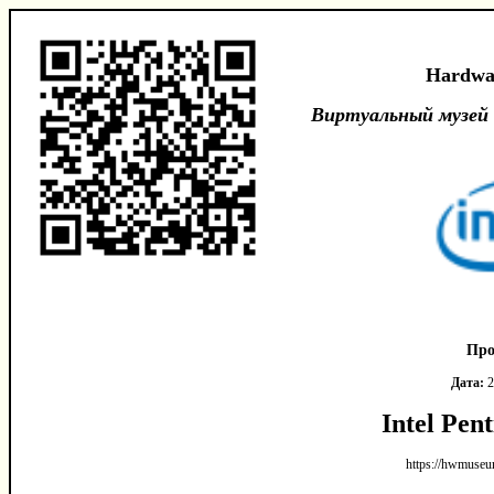
Hardwa
Виртуальный музей
Про
Дата:
2
Intel Pen
https://hwmuseu