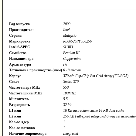
Год выпуска
2000
Производитель
Intel
Страна
Malaysia
Маркировка
RB80526PY550256
Intel S-SPEC
SL3R3
Семейство
Pentium III
Название ядра
Coppermine
Архитектура
P6
Технология производства (мкм)
0.18 micron
Корпус
370-pin Flip-Chip Pin Grid Array (FC-PGA)
Сокет
Socket 370
Частота ядра MHz
550
Частота шины MHz
100MHz
Множитель
5.5
Разрядность
32 bit
L1 кэш
16 KB instruction cache 16 KB data cache
L2 кэш
256 KB Full-speed integrated 8-way set associativ
Кол-во ядер
1
Кол-во потоков
1
Наличие сопроцессора
Integrated