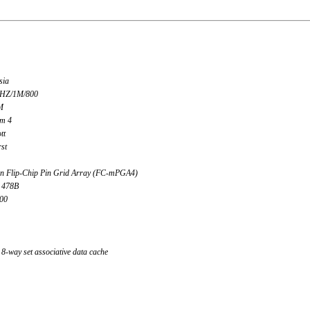
sia
HZ/1M/800
M
um 4
tt
st
in Flip-Chip Pin Grid Array (FC-mPGA4)
t 478B
,00
8-way set associative data cache