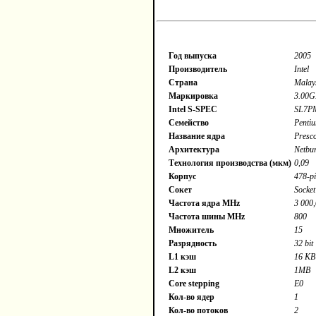
Год выпуска
2005
Производитель
Intel
Страна
Malay
Маркировка
3.00G
Intel S-SPEC
SL7P
Семейство
Penti
Название ядра
Presco
Архитектура
Netbur
Технология производства (мкм)
0,09
Корпус
478-p
Сокет
Socke
Частота ядра MHz
3 000
Частота шины MHz
800
Множитель
15
Разрядность
32 bit
L1 кэш
16 KB 
L2 кэш
1MB
Core stepping
E0
Кол-во ядер
1
Кол-во потоков
2