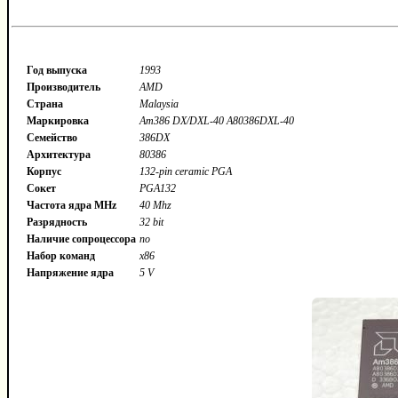
Год выпуска
1993
Производитель
AMD
Страна
Malaysia
Маркировка
Am386 DX/DXL-40 A80386DXL-40
Семейство
386DX
Архитектура
80386
Корпус
132-pin ceramic PGA
Сокет
PGA132
Частота ядра MHz
40 Mhz
Разрядность
32 bit
Наличие сопроцессора
no
Набор команд
x86
Напряжение ядра
5 V