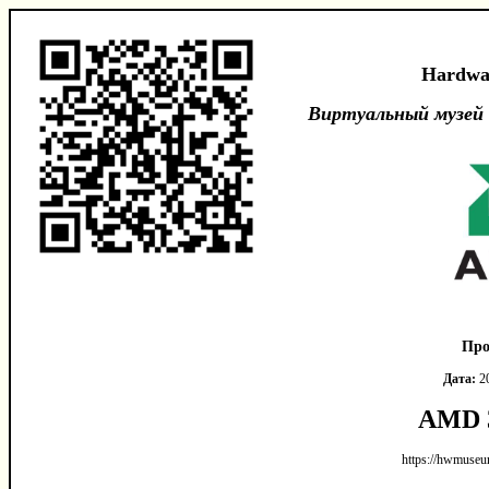
Hardwa
Виртуальный музей
Про
Дата:
20
AMD 
https://hwmuseu