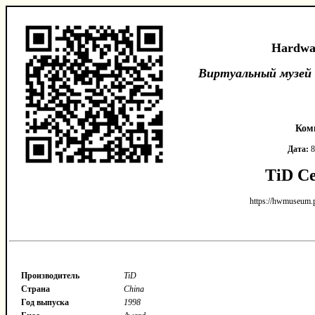
Hardwa
Виртуальный музей
Ком
Дата:
8
TiD Ce
https://hwmuseum.
Производитель
TiD
Страна
China
Год выпуска
1998