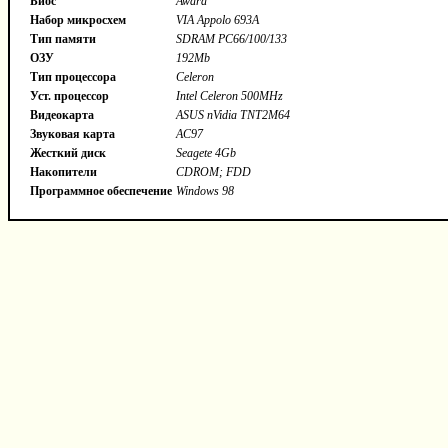
Биос
Award
Набор микросхем
VIA Appolo 693A
Тип памяти
SDRAM PC66/100/133
ОЗУ
192Mb
Тип процессора
Celeron
Уст. процессор
Intel Celeron 500MHz
Видеокарта
ASUS nVidia TNT2M64
Звуковая карта
AC97
Жесткий диск
Seagete 4Gb
Накопители
CDROM; FDD
Программное обеспечение
Windows 98