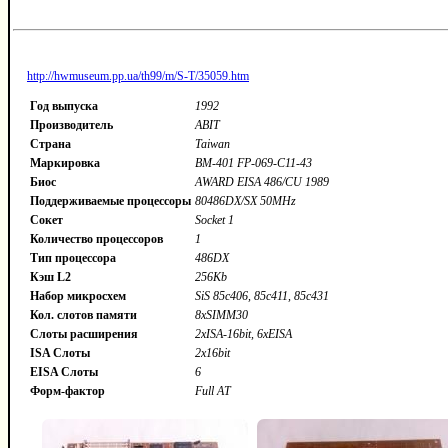
http://hwmuseum.pp.ua/th99/m/S-T/35059.htm
Год выпуска
1992
Производитель
ABIT
Страна
Taiwan
Маркировка
BM-401 FP-069-C11-43
Биос
AWARD EISA 486/CU 1989
Поддерживаемые процессоры
80486DX/SX 50MHz
Сокет
Socket 1
Количество процессоров
1
Тип процессора
486DX
Кэш L2
256Kb
Набор микросхем
SiS 85c406, 85c411, 85c431
Кол. слотов памяти
8xSIMM30
Слоты расширения
2xISA-16bit, 6xEISA
ISA Слоты
2x16bit
EISA Слоты
6
Форм-фактор
Full AT