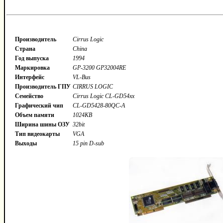
Производитель
Cirrus Logic
Страна
China
Год выпуска
1994
Маркировка
GP-3200 GP32004RE
Интерфейс
VL-Bus
Производитель ГПУ
CIRRUS LOGIC
Семейство
Cirrus Logic CL-GD54xx
Графический чип
CL-GD5428-80QC-A
Объем памяти
1024KB
Ширина шины ОЗУ
32bit
Тип видеокарты
VGA
Выходы
15 pin D-sub