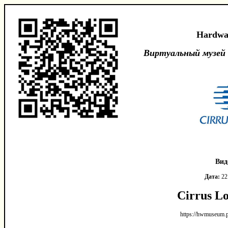
Hardwa
Виртуальный музей
Вид
Дата:
22
Cirrus L
https://hwmuseum.p