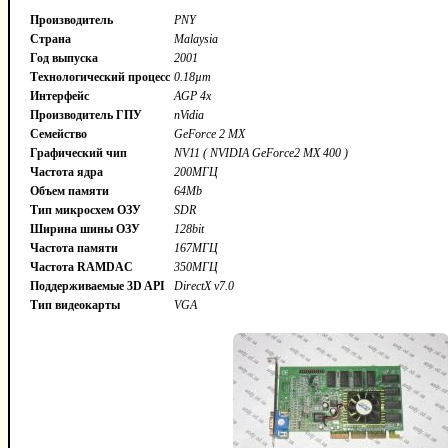
Производитель
PNY
Страна
Malaysia
Год выпуска
2001
Технологический процесс
0.18µm
Интерфейс
AGP 4x
Производитель ГПУ
nVidia
Семейство
GeForce 2 MX
Графический чип
NV11 ( NVIDIA GeForce2 MX 400 )
Частота ядра
200МГЦ
Объем памяти
64Mb
Тип микросхем ОЗУ
SDR
Ширина шины ОЗУ
128bit
Частота памяти
167МГЦ
Частота RAMDAC
350МГЦ
Поддерживаемые 3D API
DirectX v7.0
Тип видеокарты
VGA