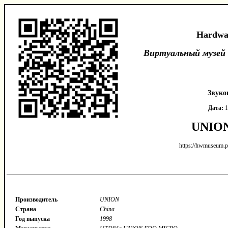
Hardwa
Виртуальный музей
Звуко
Дата:
1
UNION
https://hwmuseum.p
Производитель
UNION
Страна
China
Год выпуска
1998