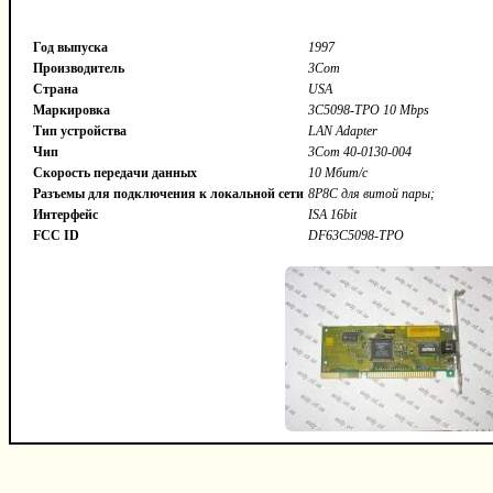
Год выпуска
1997
Производитель
3Com
Страна
USA
Маркировка
3C5098-TPO 10 Mbps
Тип устройства
LAN Adapter
Чип
3Com 40-0130-004
Скорость передачи данных
10 Мбит/с
Разъемы для подключения к локальной сети
8P8C для витой пары;
Интерфейс
ISA 16bit
FCC ID
DF63C5098-TPO