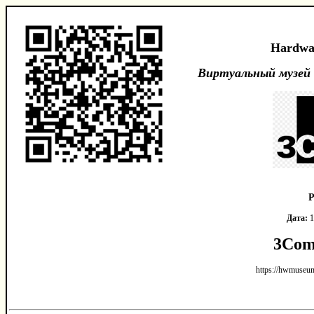
Hardwa
Виртуальный музей
Р
Дата:
1
3Com
https://hwmuseum