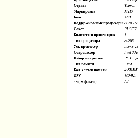
Страна
Taiwan
Маркировка
M219
Биос
AMI
Поддерживаемые процессоры
80286 / 
Сокет
PLCC68
Количество процессоров
1
Тип процессора
80286
Уст. процессор
harris 
Сопроцессор
Intel 80
Набор микросхем
PC Chip
Тип памяти
FPM
Кол. слотов памяти
4xSIMM3
ОЗУ
1024Kb
Форм-фактор
AT