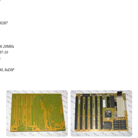
80287
286 20MHz
287-10
s
0, 8xDIP