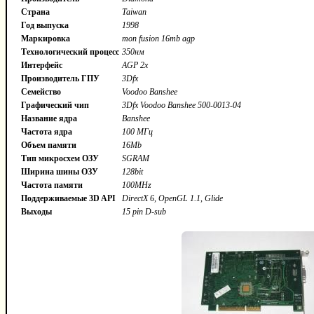
Страна
Taiwan
Год выпуска
1998
Маркировка
mon fusion 16mb agp
Технологический процесс
350нм
Интерфейс
AGP 2x
Производитель ГПУ
3Dfx
Семейство
Voodoo Banshee
Графический чип
3Dfx Voodoo Banshee 500-0013-04
Название ядра
Banshee
Частота ядра
100 МГц
Объем памяти
16Mb
Тип микросхем ОЗУ
SGRAM
Ширина шины ОЗУ
128bit
Частота памяти
100MHz
Поддерживаемые 3D API
DirectX 6, OpenGL 1.1, Glide
Выходы
15 pin D-sub