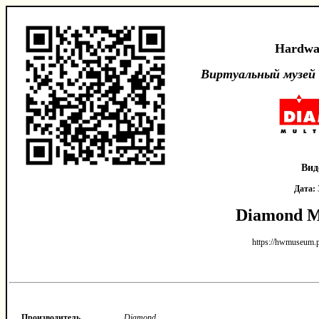
Hardwa
Виртуальный музей
Вид
Дата:
Diamond M
https://hwmuseum.p
Производитель
Diamond