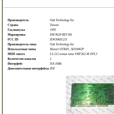
Производитель
Oak Technology Inc
Страна
Taiwan
Год выпуска
1995
Маркировка
EM-9620 REV:M1
FCC ID
IEW30601211
Производитель чипа
Oak Technology Inc
Используемые чипы
Mozart OTI601, AD1846JP
MIDI синтез
LS-212 копия чипа YMF262-M OPL3
Количество каналов
2
Интерфейс
ISA-16Bit
Дополнительные интерфейсы
IDE