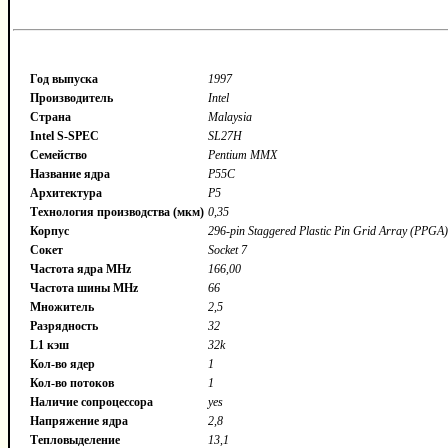
Год выпуска
1997
Производитель
Intel
Страна
Malaysia
Intel S-SPEC
SL27H
Семейство
Pentium MMX
Название ядра
P55C
Архитектура
P5
Технология производства (мкм)
0,35
Корпус
296-pin Staggered Plastic Pin Grid Array (PPGA)
Сокет
Socket 7
Частота ядра MHz
166,00
Частота шины MHz
66
Множитель
2,5
Разрядность
32
L1 кэш
32k
Кол-во ядер
1
Кол-во потоков
1
Наличие сопроцессора
yes
Напряжение ядра
2,8
Тепловыделение
13,1