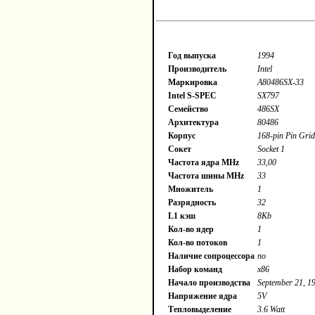
Год выпуска
1994
Производитель
Intel
Маркировка
A80486SX-33
Intel S-SPEC
SX797
Семейство
486SX
Архитектура
80486
Корпус
168-pin Pin Gri
Сокет
Socket 1
Частота ядра MHz
33,00
Частота шины MHz
33
Множитель
1
Разрядность
32
L1 кэш
8Kb
Кол-во ядер
1
Кол-во потоков
1
Наличие сопроцессора
no
Набор команд
x86
Начало производства
September 21, 1
Напряжение ядра
5V
Тепловыделение
3.6 Watt