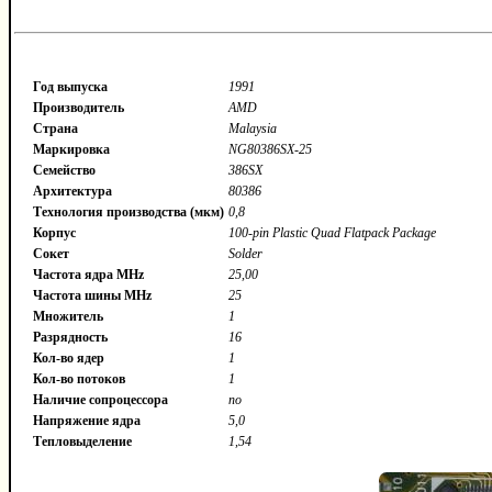
Год выпуска
1991
Производитель
AMD
Страна
Malaysia
Маркировка
NG80386SX-25
Семейство
386SX
Архитектура
80386
Технология производства (мкм)
0,8
Корпус
100-pin Plastic Quad Flatpack Package
Сокет
Solder
Частота ядра MHz
25,00
Частота шины MHz
25
Множитель
1
Разрядность
16
Кол-во ядер
1
Кол-во потоков
1
Наличие сопроцессора
no
Напряжение ядра
5,0
Тепловыделение
1,54