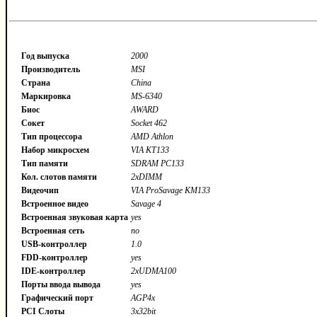
Год выпуска
2000
Производитель
MSI
Страна
China
Маркировка
MS-6340
Биос
AWARD
Сокет
Socket 462
Тип процессора
AMD Athlon
Набор микросхем
VIA KT133
Тип памяти
SDRAM PC133
Кол. слотов памяти
2xDIMM
Видеочип
VIA ProSavage KM133
Встроенное видео
Savage 4
Встроенная звуковая карта
yes
Встроенная сеть
no
USB-контроллер
1.0
FDD-контроллер
yes
IDE-контроллер
2xUDMA100
Порты ввода вывода
yes
Графический порт
AGP4x
PCI Слоты
3x32bit